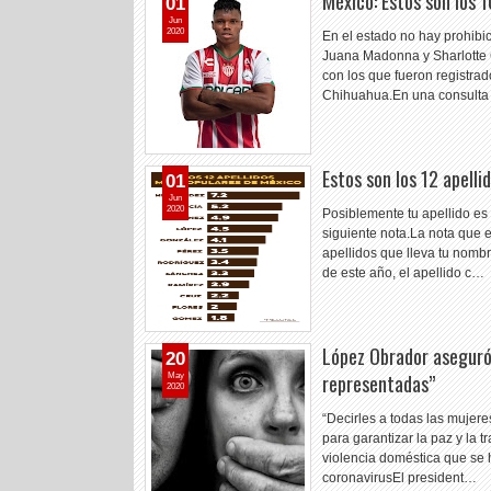
México: Estos son los
01
Jun
2020
En el estado no hay prohibic
Juana Madonna y Sharlotte
con los que fueron registra
Chihuahua.En una consult
Estos son los 12 apell
01
Jun
2020
Posiblemente tu apellido es 
siguiente nota.La nota que 
apellidos que lleva tu nomb
de este año, el apellido c…
López Obrador aseguró
20
representadas”
May
2020
“Decirles a todas las mujer
para garantizar la paz y la t
violencia doméstica que se 
coronavirusEl president…