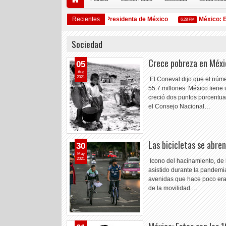
Claudia Sheinbaum Pardo (1962): Presidenta de México
Recientes
México: Estos
6:28 PM
Sociedad
Crece pobreza en Méxi
05
Aug
2021
El Coneval dijo que el núm
55.7 millones. México tiene
creció dos puntos porcentual
el Consejo Nacional…
Las bicicletas se abre
30
May
2021
Icono del hacinamiento, de 
asistido durante la pandemia 
avenidas que hace poco eran
de la movilidad …