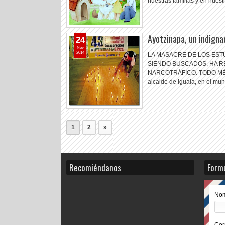
nuestras familias y en nues
Ayotzinapa, un indignad
24
Nov
2014
LA MASACRE DE LOS EST
SIENDO BUSCADOS, HA R
NARCOTRÁFICO. TODO MÉXIC
alcalde de Iguala, en el mun
1
2
»
Recomiéndanos
Formu
No