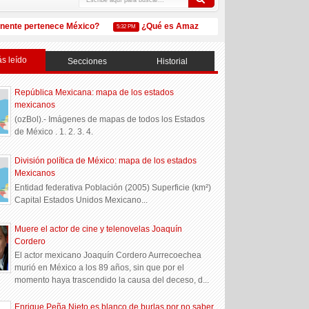
te pertenece México?
¿Qué es Amazon México?
REPUVE: R
5:32 PM
5:32 PM
s leído
Secciones
Historial
República Mexicana: mapa de los estados
mexicanos
(ozBol).- Imágenes de mapas de todos los Estados
de México . 1. 2. 3. 4.
División política de México: mapa de los estados
Mexicanos
Entidad federativa Población (2005) Superficie (km²)
Capital Estados Unidos Mexicano...
Muere el actor de cine y telenovelas Joaquín
Cordero
El actor mexicano Joaquín Cordero Aurrecoechea
murió en México a los 89 años, sin que por el
momento haya trascendido la causa del deceso, d...
Enrique Peña Nieto es blanco de burlas por no saber