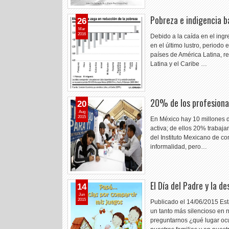
Pobreza e indigencia b
26
Mar
2016
Debido a la caída en el ing
en el último lustro, period
países de América Latina, r
Latina y el Caribe …
20% de los profesional
20
Aug
2015
En México hay 10 millones 
activa; de ellos 20% trabaj
del Instituto Mexicano de co
informalidad, pero…
El Día del Padre y la 
14
Jun
2015
Publicado el 14/06/2015 Esta
un tanto más silencioso en 
preguntarnos ¿qué lugar oc