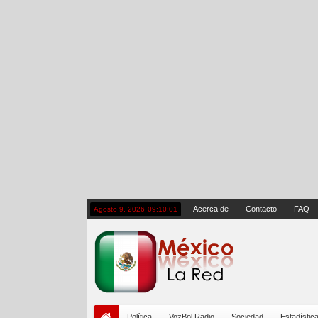
Acerca de
Contacto
FAQ
Agosto 9, 2026
09:10:02
Política
VozBol Radio
Sociedad
Estadístic