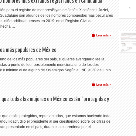
 10 nombres más extraños registrados en Chihuahua
ión para el registro de menoresBryan de Jesús, Xicoténcatl Jaziel,
 Guadalupe son algunos de los nombres compuestos más peculiares
dos niños chihuahuenses en 2019, en el Registro Civil de
a hecha …
Leer más »
idos más populares de México
uno de los más populares del país, si quieres averiguarlo lee la
estás a punto de leer posiblemente menciona uno de los dos
re o mínimo el de alguno de tus amigos.Según el INE, al 30 de junio
Leer más »
 que todas las mujeres en México están “protegidas y
es que están protegidas, representadas, que estamos haciendo todo
ranquilidad”, dijo el presidente al ser cuestionado sobre los cifras de
han presentado en el país, durante la cuarentena por el