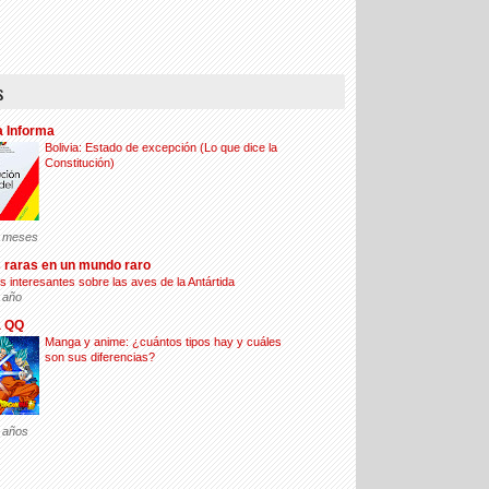
s
a Informa
Bolivia: Estado de excepción (Lo que dice la
Constitución)
 meses
 raras en un mundo raro
s interesantes sobre las aves de la Antártida
 año
a QQ
Manga y anime: ¿cuántos tipos hay y cuáles
son sus diferencias?
 años