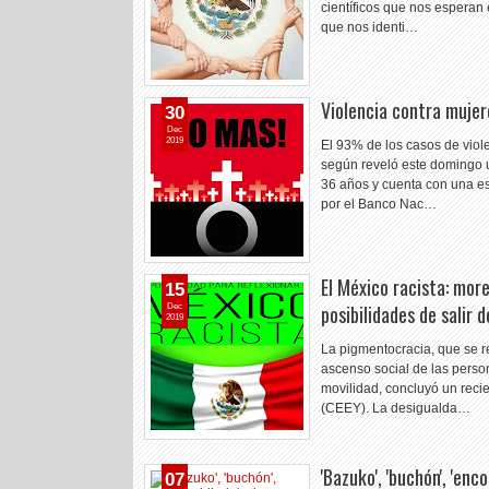
científicos que nos esperan
que nos identi…
Violencia contra mujer
30
Dec
2019
El 93% de los casos de viol
según reveló este domingo u
36 años y cuenta con una es
por el Banco Nac…
El México racista: mor
15
posibilidades de salir d
Dec
2019
La pigmentocracia, que se re
ascenso social de las perso
movilidad, concluyó un reci
(CEEY). La desigualda…
'Bazuko', 'buchón', 'enc
07