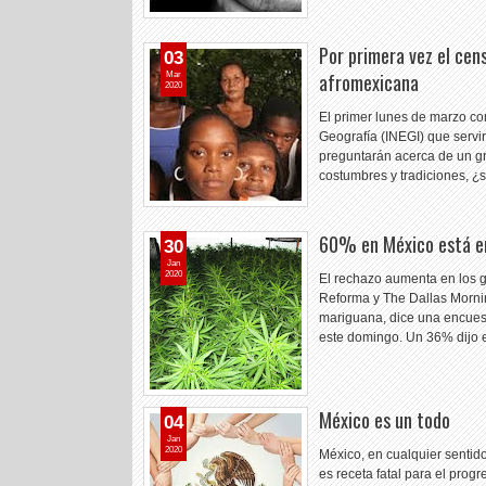
Por primera vez el ce
03
afromexicana
Mar
2020
El primer lunes de marzo co
Geografía (INEGI) que servir
preguntarán acerca de un gru
costumbres y tradiciones, 
60% en México está en
30
Jan
2020
El rechazo aumenta en los 
Reforma y The Dallas Morni
mariguana, dice una encues
este domingo. Un 36% dijo
México es un todo
04
Jan
2020
México, en cualquier sentido
es receta fatal para el prog