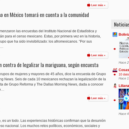
Leer más »
nso en México tomará en cuenta a la comunidad
Noticia
menzaron las encuestas del Instituto Nacional de Estadística y
Bolivi
án para el censo mexicano. Estas, por primera vez en la historia,
po que ha sido invisibilizado: los afromexicanos. “Por sus
¿s…
Leer más »
Hace 2
 contra de legalizar la mariguana, según encuesta
Cosas
grupos de mujeres y mayores de 45 años, dice la encuesta de Grupo
10 dato
Hace 1
ng News. Seis de cada 10 mexicanos rechazan la legalización de la
ta de Grupo Reforma y The Dallas Morning News, dada a conocer
Lilian
 e…
Leer más »
Hace 4
, es un todo. Las experiencias históricas confirman que la desunión
reso nacional. Los muchos retos políticos, económicos, sociales y