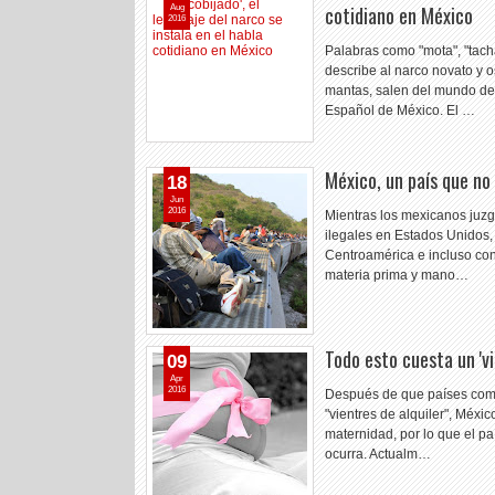
cotidiano en México
Aug
2016
Palabras como "mota", "tacha
describe al narco novato y 
mantas, salen del mundo del 
Español de México. El …
México, un país que no
18
Jun
2016
Mientras los mexicanos juz
ilegales en Estados Unidos, 
Centroamérica e incluso con
materia prima y mano…
Todo esto cuesta un 'vi
09
Apr
2016
Después de que países como l
"vientres de alquiler", Méxi
maternidad, por lo que el p
ocurra. Actualm…