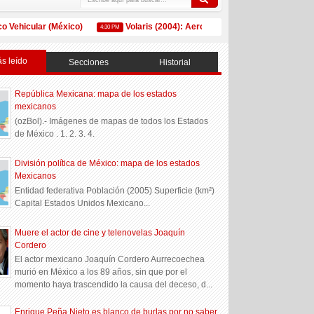
Vehicular (México)
Volaris (2004): Aerolínea mexicana de vuelos de 
4:30 PM
s leído
Secciones
Historial
República Mexicana: mapa de los estados
mexicanos
(ozBol).- Imágenes de mapas de todos los Estados
de México . 1. 2. 3. 4.
División política de México: mapa de los estados
Mexicanos
Entidad federativa Población (2005) Superficie (km²)
Capital Estados Unidos Mexicano...
Muere el actor de cine y telenovelas Joaquín
Cordero
El actor mexicano Joaquín Cordero Aurrecoechea
murió en México a los 89 años, sin que por el
momento haya trascendido la causa del deceso, d...
Enrique Peña Nieto es blanco de burlas por no saber