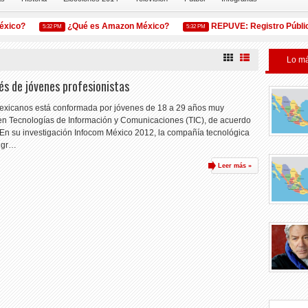
ico?
¿Qué es Amazon México?
REPUVE: Registro Público 
5:32 PM
5:32 PM
Lo má
rés de jóvenes profesionistas
mexicanos está conformada por jóvenes de 18 a 29 años muy
en Tecnologías de Información y Comunicaciones (TIC), de acuerdo
 En su investigación Infocom México 2012, la compañía tecnológica
l gr…
Leer más »