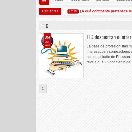
 que están en peligro de extinción
Recientes
¿A qué continente pertenece Méx
4:50 PM
TIC
TIC despiertan el inte
29
Apr
2013
La base de profesionistas 
interesados y conocedores 
con un estudio de Ericsson.
revela que 95 por ciento de
1