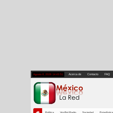
Acerca de
Contacto
FAQ
Agosto 6, 2026
14:43:51
Política
VozBol Radio
Sociedad
Estadístic