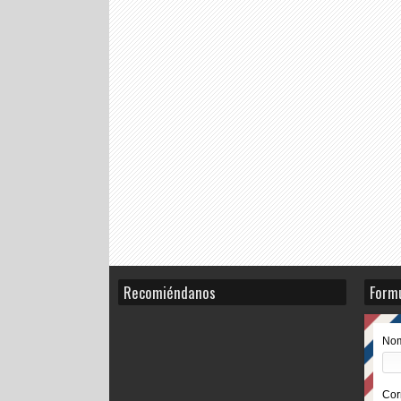
Recomiéndanos
Formu
No
Cor