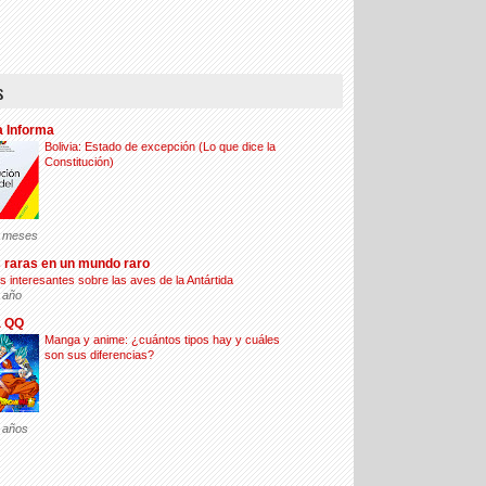
s
a Informa
Bolivia: Estado de excepción (Lo que dice la
Constitución)
 meses
 raras en un mundo raro
s interesantes sobre las aves de la Antártida
 año
a QQ
Manga y anime: ¿cuántos tipos hay y cuáles
son sus diferencias?
 años