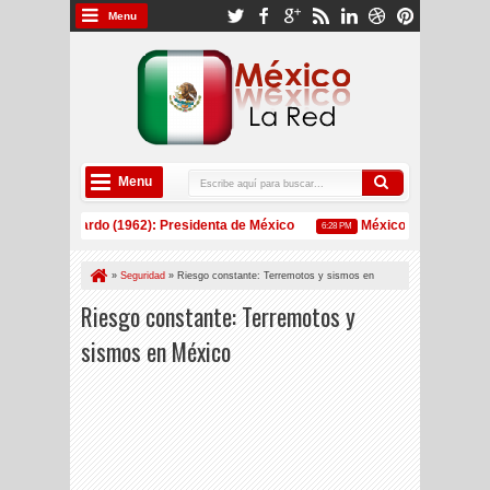
Menu
Menu
heinbaum Pardo (1962): Presidenta de México
México: Estos son los 
6:28 PM
pera por primera vez a China como principal exportador de EE UU desde 2002
»
Seguridad
»
Riesgo constante: Terremotos y sismos en
México
Riesgo constante: Terremotos y
sismos en México