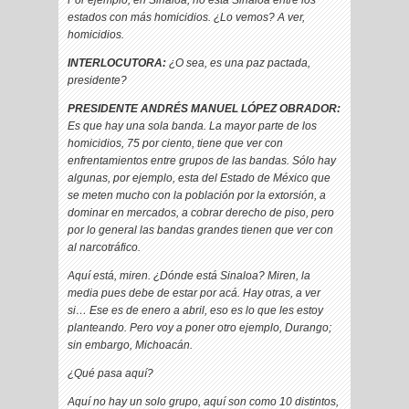
Por ejemplo, en Sinaloa, no está Sinaloa entre los
estados con más homicidios. ¿Lo vemos? A ver,
homicidios.
INTERLOCUTORA:
¿O sea, es una paz pactada,
presidente?
PRESIDENTE ANDRÉS MANUEL LÓPEZ OBRADOR:
Es que hay una sola banda. La mayor parte de los
homicidios, 75 por ciento, tiene que ver con
enfrentamientos entre grupos de las bandas. Sólo hay
algunas, por ejemplo, esta del Estado de México que
se meten mucho con la población por la extorsión, a
dominar en mercados, a cobrar derecho de piso, pero
por lo general las bandas grandes tienen que ver con
al narcotráfico.
Aquí está, miren. ¿Dónde está Sinaloa? Miren, la
media pues debe de estar por acá. Hay otras, a ver
si… Ese es de enero a abril, eso es lo que les estoy
planteando. Pero voy a poner otro ejemplo, Durango;
sin embargo, Michoacán.
¿Qué pasa aquí?
Aquí no hay un solo grupo, aquí son como 10 distintos,