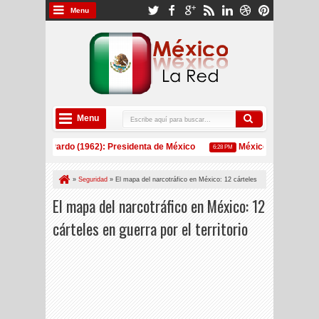
Menu
Menu
heinbaum Pardo (1962): Presidenta de México
México: Estos son los 
6:28 PM
pera por primera vez a China como principal exportador de EE UU desde 2002
»
Seguridad
»
El mapa del narcotráfico en México: 12 cárteles
en guerra por el territorio
El mapa del narcotráfico en México: 12
cárteles en guerra por el territorio