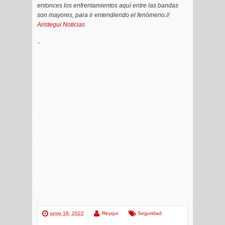
entonces los enfrentamientos aquí entre las bandas
son mayores, para ir entendiendo el fenómeno.//
Aristegui Noticias
_
junio 18, 2022
Reyqui
Seguridad