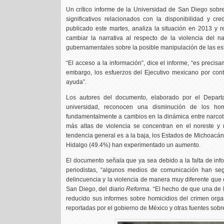
Un crítico informe de la Universidad de San Diego sobre 
significativos relacionados con la disponibilidad y cr
publicado este martes, analiza la situación en 2013 y 
cambiar la narrativa al respecto de la violencia del 
gubernamentales sobre la posible manipulación de las estad
“El acceso a la información”, dice el informe, “es precis
embargo, los esfuerzos del Ejecutivo mexicano por cont
ayuda”.
Los autores del documento, elaborado por el Departa
universidad, reconocen una disminución de los h
fundamentalmente a cambios en la dinámica entre narcotraf
más altas de violencia se concentran en el noreste y
tendencia general es a la baja, los Estados de Michoacán
Hidalgo (49.4%) han experimentado un aumento.
El documento señala que ya sea debido a la falta de inf
periodistas, “algunos medios de comunicación han seg
delincuencia y la violencia de manera muy diferente que e
San Diego, del diario
Reforma
. “El hecho de que una de 
reducido sus informes sobre homicidios del crimen organ
reportadas por el gobierno de México y otras fuentes sobre 