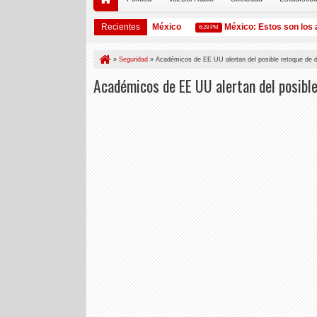
baum Pardo (1962): Presidenta de México
Recientes
México: Estos son los anim
6:28 PM
»
Seguridad
»
Académicos de EE UU alertan del posible retoque de d
Académicos de EE UU alertan del posible