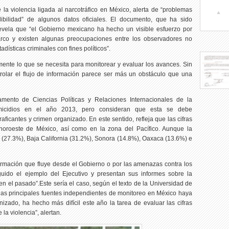
la violencia ligada al narcotráfico en México, alerta de “problemas
edibilidad” de algunos datos oficiales. El documento, que ha sido
revela que “el Gobierno mexicano ha hecho un visible esfuerzo por
narco y existen algunas preocupaciones entre los observadores no
ísticas criminales con fines políticos”.
amente lo que se necesita para monitorear y evaluar los avances. Sin
rolar el flujo de información parece ser más un obstáculo que una
mento de Ciencias Políticas y Relaciones Internacionales de la
omicidios en el año 2013, pero consideran que esta se debe
icantes y crimen organizado. En este sentido, refleja que las cifras
 noroeste de México, así como en la zona del Pacífico. Aunque la
 (27.3%), Baja California (31.2%), Sonora (14.8%), Oaxaca (13.6%) e
ormación que fluye desde el Gobierno o por las amenazas contra los
uido el ejemplo del Ejecutivo y presentan sus informes sobre la
n el pasado”.Este sería el caso, según el texto de la Universidad de
las principales fuentes independientes de monitoreo en México haya
izado, ha hecho más difícil este año la tarea de evaluar las cifras
la violencia”, alertan.