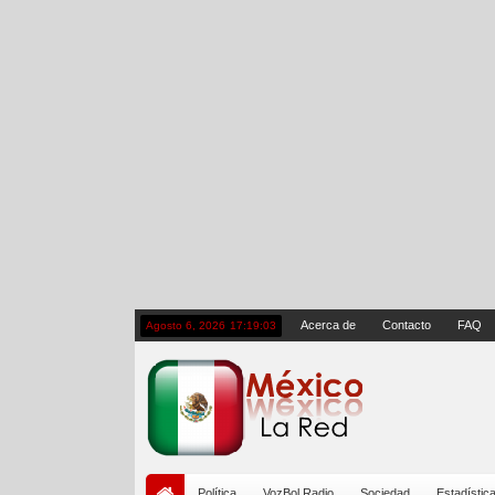
Acerca de
Contacto
FAQ
Agosto 6, 2026
17:19:04
Política
VozBol Radio
Sociedad
Estadístic