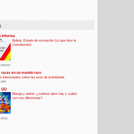
s
a Informa
Bolivia: Estado de excepción (Lo que dice la
Constitución)
 meses
 raras en un mundo raro
s interesantes sobre las aves de la Antártida
 año
a QQ
Manga y anime: ¿cuántos tipos hay y cuáles
son sus diferencias?
 años