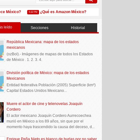
 México?
¿Qué es Amazon México?
REPUVE: Registro Públi
5:32 PM
5:32 PM
s leído
Secciones
Historial
República Mexicana: mapa de los estados
mexicanos
(ozBol).- Imágenes de mapas de todos los Estados
de México . 1. 2. 3. 4.
División política de México: mapa de los estados
Mexicanos
Entidad federativa Población (2005) Superficie (km²)
Capital Estados Unidos Mexicano...
Muere el actor de cine y telenovelas Joaquín
Cordero
El actor mexicano Joaquín Cordero Aurrecoechea
murió en México a los 89 años, sin que por el
momento haya trascendido la causa del deceso, d...
Enrique Peña Nieto es blanco de burlas por no saber