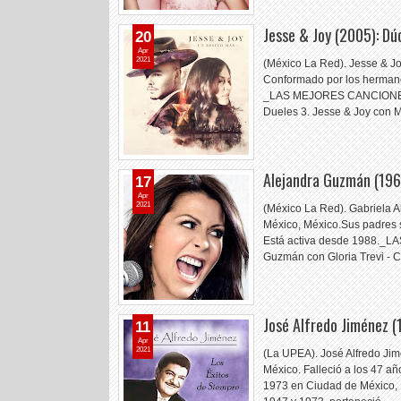
Jesse & Joy (2005): Dú
20
Apr
2021
(México La Red). Jesse & Jo
Conformado por los hermanos
_LAS MEJORES CANCIONES D
Dueles 3. Jesse & Joy con
Alejandra Guzmán (196
17
Apr
2021
(México La Red). Gabriela A
México, México.Sus padres s
Está activa desde 1988.
Guzmán con Gloria Trevi -
José Alfredo Jiménez 
11
Apr
2021
(La UPEA). José Alfredo Ji
México. Falleció a los 47 añ
1973 en Ciudad de México, M