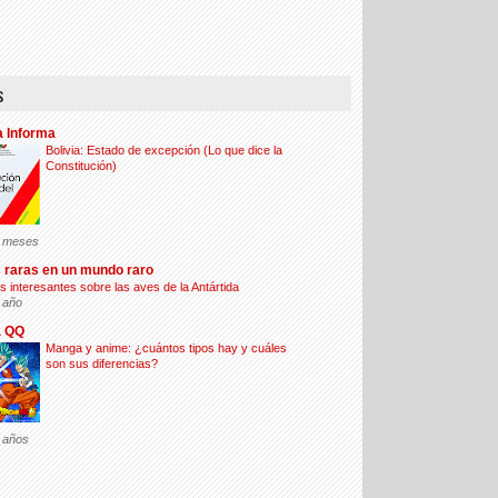
s
a Informa
Bolivia: Estado de excepción (Lo que dice la
Constitución)
 meses
 raras en un mundo raro
s interesantes sobre las aves de la Antártida
 año
a QQ
Manga y anime: ¿cuántos tipos hay y cuáles
son sus diferencias?
 años