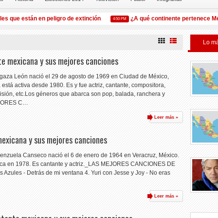
ue están en peligro de extinción
¿A qué continente pertenece Méxic
4:50 PM
Lo má
te mexicana y sus mejores canciones
gaza León nació el 29 de agosto de 1969 en Ciudad de México,
stá activa desde 1980. Es y fue actriz, cantante, compositora,
visión, etc.Los géneros que abarca son pop, balada, ranchera y
EJORES C…
Leer más »
mexicana y sus mejores canciones
lenzuela Canseco nació el 6 de enero de 1964 en Veracruz, México.
rtística en 1978. Es cantante y actriz._LAS MEJORES CANCIONES DE
 Azules - Detrás de mi ventana 4. Yuri con Jesse y Joy - No eras
Leer más »