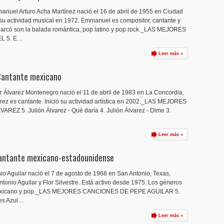
anuel Arturo Acha Martínez nació el 16 de abril de 1955 en Ciudad
u actividad musical en 1972. Emmanuel es compositor, cantante y
barcó son la balada romántica, pop latino y pop rock._LAS MEJORES
L 5. E…
Leer más »
 Cantante mexicano
r Álvarez Montenegro nació el 11 de abril de 1983 en La Concordia,
rez es cantante. Inició su actividad artística en 2002._LAS MEJORES
Z 5. Julión Álvarez - Qué daría 4. Julión Álvarez - Dime 3.
Leer más »
Cantante mexicano-estadounidense
io Aguilar nació el 7 de agosto de 1968 en San Antonio, Texas,
tonio Aguilar y Flor Silvestre. Está activo desde 1975. Los géneros
 mexicano y pop._LAS MEJORES CANCIONES DE PEPE AGUILAR 5.
les Azul…
Leer más »