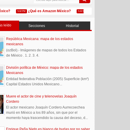
o?
¿Qué es Amazon México?
REPUVE: Registro Público Ve
5:32 PM
5:32 PM
s leído
Secciones
Historial
República Mexicana: mapa de los estados
mexicanos
(ozBol).- Imágenes de mapas de todos los Estados
de México . 1. 2. 3. 4.
División política de México: mapa de los estados
Mexicanos
Entidad federativa Población (2005) Superficie (km²)
Capital Estados Unidos Mexicano...
Muere el actor de cine y telenovelas Joaquín
Cordero
El actor mexicano Joaquín Cordero Aurrecoechea
murió en México a los 89 años, sin que por el
momento haya trascendido la causa del deceso, d...
Enrique Peña Nieto es blanco de burlas por no saber