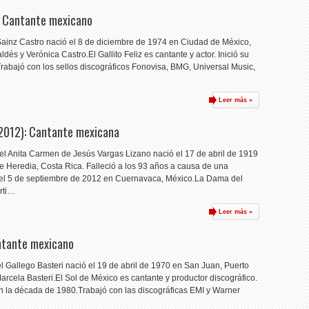
): Cantante mexicano
Sainz Castro nació el 8 de diciembre de 1974 en Ciudad de México,
és y Verónica Castro.El Gallito Feliz es cantante y actor. Inició su
 Trabajó con los sellos discográficos Fonovisa, BMG, Universal Music,
Leer más »
2012): Cantante mexicana
el Anita Carmen de Jesús Vargas Lizano nació el 17 de abril de 1919
e Heredia, Costa Rica. Falleció a los 93 años a causa de una
el 5 de septiembre de 2012 en Cuernavaca, México.La Dama del
rti…
Leer más »
antante mexicano
l Gallego Basteri nació el 19 de abril de 1970 en San Juan, Puerto
Marcela Basteri.El Sol de México es cantante y productor discográfico.
 en la década de 1980.Trabajó con las discográficas EMI y Warner