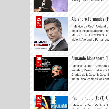
1947 y 1973. perteneció …
Alejandro Fernández (
25
Mar
2021
´(México La Red). Alejandro
México.Inició su actividad a
MEJORES CANCIONES DE AL
viejo 4. Alejandro Fernánd
Armando Manzanero (1
05
Mar
2021
(México La Red). Armando M
Yucatán, México. Falleció a
Ciudad de México, México.
fue músico, compositor, can
Paulina Rubio (1971): 
02
Mar
2021
(México La Red). Paulina S