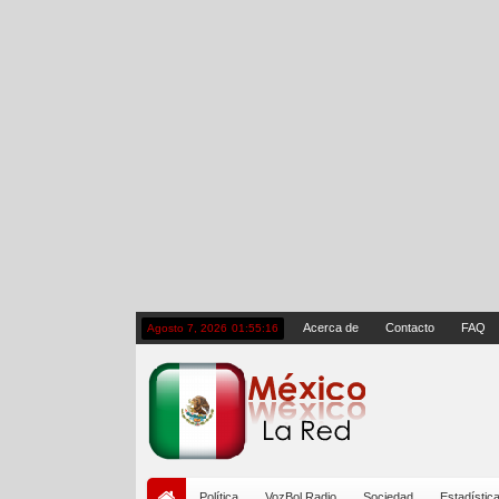
Acerca de
Contacto
FAQ
Agosto 7, 2026
01:55:17
Política
VozBol Radio
Sociedad
Estadístic