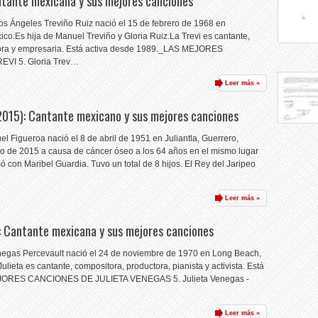
antante mexicana y sus mejores canciones
los Ángeles Treviño Ruiz nació el 15 de febrero de 1968 en
co.Es hija de Manuel Treviño y Gloria Ruiz.La Trevi es cantante,
ctora y empresaria. Está activa desde 1989._LAS MEJORES
VI 5. Gloria Trev…
Leer más »
2015): Cantante mexicano y sus mejores canciones
l Figueroa nació el 8 de abril de 1951 en Juliantla, Guerrero,
ulio de 2015 a causa de cáncer óseo a los 64 años en el mismo lugar
 con Maribel Guardia. Tuvo un total de 8 hijos. El Rey del Jaripeo
Leer más »
: Cantante mexicana y sus mejores canciones
enegas Percevault nació el 24 de noviembre de 1970 en Long Beach,
ulieta es cantante, compositora, productora, pianista y activista. Está
EJORES CANCIONES DE JULIETA VENEGAS 5. Julieta Venegas -
Leer más »