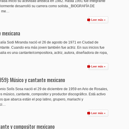
da inició su actividad artística en 1982. Hasta 1991 fue integrante
riormente desarrolló su carrera como solista._BIOGRAFÍA DE
e me…
Leer más »
e mexicana
alía Sodi Miranda nació el 26 de agosto de 1971 en Ciudad de
tante. Cuando era más joven también fue actriz. En sus inicios fue
alia es una cantante/compositora, actriz, autora, diseñadora de ropa,
Leer más »
1959): Músico y cantante mexicano
nio Solís Sosa nació el 29 de diciembre de 1959 en Ario de Rosales,
 músico, cantante, compositor y productor discográfico. Está activo
s que abarca están el pop latino, grupero, mariachi y
ici…
Leer más »
ante y compositor mexicano