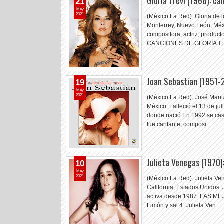
Gloria Trevi (1968): c
21
May
2021
(México La Red). Gloria de 
Monterrey, Nuevo León, Méxi
compositora, actriz, produ
CANCIONES DE GLORIA TRE
Joan Sebastian (1951-
19
May
2021
(México La Red). José Manue
México. Falleció el 13 de j
donde nació.En 1992 se casó
fue cantante, composi…
Julieta Venegas (1970)
10
May
2021
(México La Red). Julieta V
California, Estados Unidos. J
activa desde 1987. LAS M
Limón y sal 4. Julieta Ven…