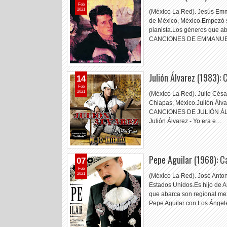
Feb
2021
(México La Red). Jesús Emm
de México, México.Empezó s
pianista.Los géneros que a
CANCIONES DE EMMANUE
Julión Álvarez (1983):
14
Feb
2021
(México La Red). Julio Césa
Chiapas, México.Julión Álva
CANCIONES DE JULIÓN ÁLVARE
Julión Álvarez - Yo era e…
Pepe Aguilar (1968): 
07
Feb
2021
(México La Red). José Anton
Estados Unidos.Es hijo de An
que abarca son regional
Pepe Aguilar con Los Ánge