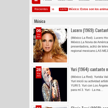
ardo (1962): Presidenta de México
Recientes
México: Estos son los animales q
6:28 PM
Música
Lucero (1969): Cantan
06
Jun
2021
(México La Red). Lucero Ho
México.La Novia de América e
presentadora, actriz de tele
regional mexicano.LAS M
Yuri (1964): cantante 
28
May
2021
(México La Red). Yuridia Va
Yuri inició su actividad a
YURI 5. Yuri con Los Ángeles
para mí 3. Yuri - La ma…