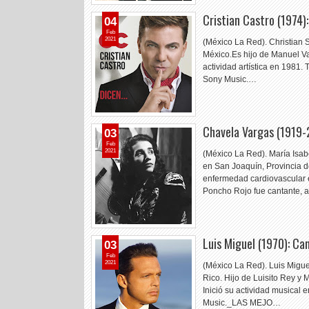
Cristian Castro (1974
04
Feb
2021
(México La Red). Christian 
México.Es hijo de Manuel Vald
actividad artística en 1981.
Sony Music.…
Chavela Vargas (1919-
03
Feb
2021
(México La Red). María Isab
en San Joaquín, Provincia d
enfermedad cardiovascular 
Poncho Rojo fue cantante, a
Luis Miguel (1970): C
03
Feb
2021
(México La Red). Luis Migue
Rico. Hijo de Luisito Rey y 
Inició su actividad musical
Music._LAS MEJO…