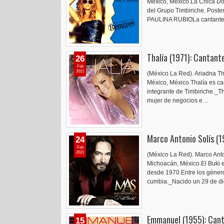
México, México.La Chica Dora
del Grupo Timbiriche. Poste
PAULINA RUBIOLa cantant
Thalía (1971): Cantant
26
Feb
2021
(México La Red). Ariadna Th
México, México.Thalía es can
integrante de Timbiriche._Th
mujer de negocios e…
Marco Antonio Solís (
24
Feb
2021
(México La Red). Marco Anto
Michoacán, México.El Buki es
desde 1970.Entre los género
cumbia._Nacido un 29 de d
Emmanuel (1955): Cant
15