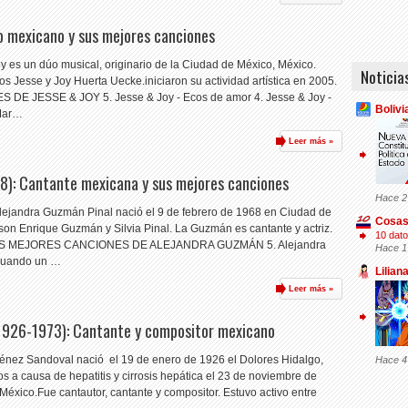
o mexicano y sus mejores canciones
y es un dúo musical, originario de la Ciudad de México, México.
Noticia
 Jesse y Joy Huerta Uecke.iniciaron su actividad artística en 2005.
E JESSE & JOY 5. Jesse & Joy - Ecos de amor 4. Jesse & Joy -
Bolivi
 Mar…
Leer más »
8): Cantante mexicana y sus mejores canciones
Hace 2
lejandra Guzmán Pinal nació el 9 de febrero de 1968 en Ciudad de
Cosas
on Enrique Guzmán y Silvia Pinal. La Guzmán es cantante y actriz.
10 dato
_LAS MEJORES CANCIONES DE ALEJANDRA GUZMÁN 5. Alejandra
Hace 1
 Cuando un …
Lilian
Leer más »
(1926-1973): Cantante y compositor mexicano
ménez Sandoval nació el 19 de enero de 1926 el Dolores Hidalgo,
Hace 4
os a causa de hepatitis y cirrosis hepática el 23 de noviembre de
éxico.Fue cantautor, cantante y compositor. Estuvo activo entre