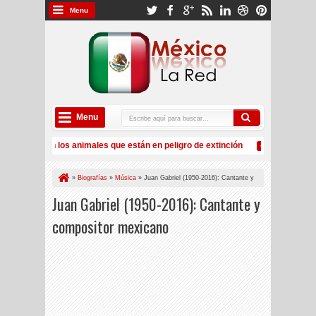
Menu
Menu
: Estos son los animales que están en peligro de extinción
¿A qué co
4:50 PM
E UU desde 2002
2023: ¿Cuáles son las aerolíneas con mayor volum
12:56 PM
»
Biografías
»
Música
»
Juan Gabriel (1950-2016): Cantante y
compositor mexicano
Juan Gabriel (1950-2016): Cantante y
compositor mexicano