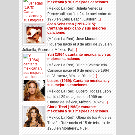
mexicana y sus mejores canciones
(México La Red). Julieta Venegas
Percevault nació el 24 de noviembre de
1970 en Long Beach, Californ
[...]
Joan Sebastian (1951-2015):
Cantante mexicano y sus mejores
canciones
(México La Red). José Manuel
Figueroa nació el 8 de abril de 1951 en
Juliantla, Guerrero, México. Fa
[...]
Yuri (1964): cantante mexicana y sus
mejores canciones
(México La Red). Yuridia Valenzuela
Canseco nació el 6 de enero de 1964
en Veracruz, México. Yuri in
[...]
Lucero (1969): Cantante mexicana y
sus mejores canciones
(México La Red). Lucero Hogaza León
nació el 29 de agosto de 1969 en
Ciudad de México, México.La Nov
[...]
Gloria Trevi (1968): cantante
mexicana y sus mejores canciones
(México La Red). Gloria de los Ángeles
Treviño Ruiz nació el 15 de febrero de
1968 en Monterrey, Nue
[...]