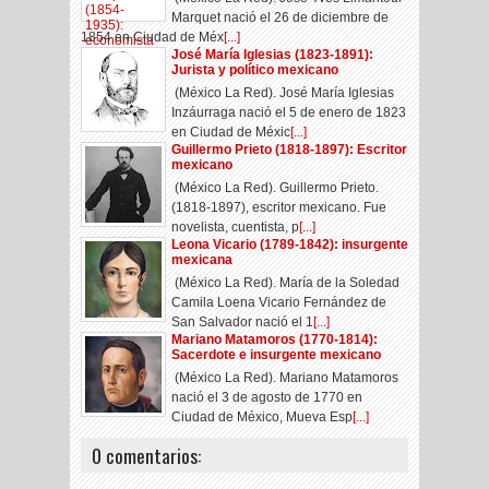
Marquet nació el 26 de diciembre de
1854 en Ciudad de Méx
[...]
José María Iglesias (1823-1891):
Jurista y político mexicano
(México La Red). José María Iglesias
Inzáurraga nació el 5 de enero de 1823
en Ciudad de Méxic
[...]
Guillermo Prieto (1818-1897): Escritor
mexicano
(México La Red). Guillermo Prieto.
(1818-1897), escritor mexicano. Fue
novelista, cuentista, p
[...]
Leona Vicario (1789-1842): insurgente
mexicana
(México La Red). María de la Soledad
Camila Loena Vicario Fernández de
San Salvador nació el 1
[...]
Mariano Matamoros (1770-1814):
Sacerdote e insurgente mexicano
(México La Red). Mariano Matamoros
nació el 3 de agosto de 1770 en
Ciudad de México, Mueva Esp
[...]
0 comentarios: