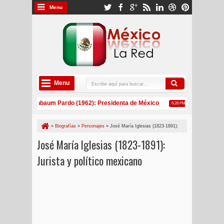
Menu
Menu
laudia Sheinbaum Pardo (1962): Presidenta de México
México: Estos
6:28 PM
éxico supera por primera vez a China como principal exportador de EE UU de
»
Biografías
»
Personajes
»
José María Iglesias (1823-1891):
Jurista y político mexicano
José María Iglesias (1823-1891):
Jurista y político mexicano