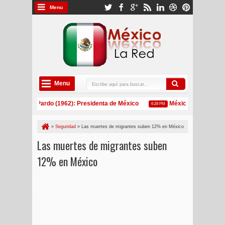
Menu
Menu
Sheinbaum Pardo (1962): Presidenta de México
México: Estos son lo
6:28 PM
upera por primera vez a China como principal exportador de EE UU desde 200
»
Seguridad
»
Las muertes de migrantes suben 12% en México
Las muertes de migrantes suben
12% en México