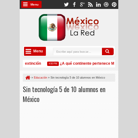
Menu
Menu
n peligro de extinción
¿A qué continente pertenece México?
4:50 PM
5:32 P
áles son las aerolíneas con mayor volumen de pasajeros en México?
»
Educación
»
Sin tecnología 5 de 10 alumnos en México
Sin tecnología 5 de 10 alumnos en
México