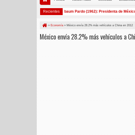
Claudia Sheinbaum Pardo (1962): Presidenta de México
Recientes
3:04 PM
»
Economía
»
México envía 28.2% más vehículos a China en 2012
México envía 28.2% más vehículos a Ch