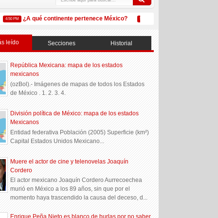
¿A qué continente pertenece México?
¿Qué es Amazon México
50 PM
5:32 PM
s leído
Secciones
Historial
República Mexicana: mapa de los estados
mexicanos
(ozBol).- Imágenes de mapas de todos los Estados
de México . 1. 2. 3. 4.
División política de México: mapa de los estados
Mexicanos
Entidad federativa Población (2005) Superficie (km²)
Capital Estados Unidos Mexicano...
Muere el actor de cine y telenovelas Joaquín
Cordero
El actor mexicano Joaquín Cordero Aurrecoechea
murió en México a los 89 años, sin que por el
momento haya trascendido la causa del deceso, d...
Enrique Peña Nieto es blanco de burlas por no saber