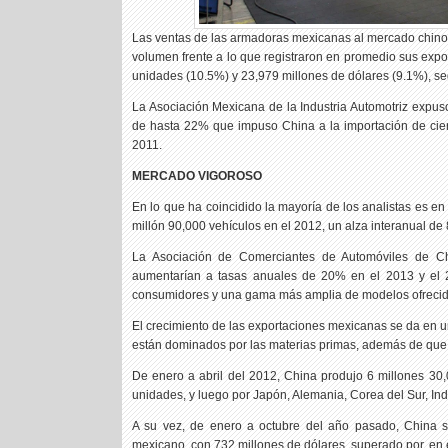
Las ventas de las armadoras mexicanas al mercado chino cr
volumen frente a lo que registraron en promedio sus expo
unidades (10.5%) y 23,979 millones de dólares (9.1%), s
La Asociación Mexicana de la Industria Automotriz expus
de hasta 22% que impuso China a la importación de cier
2011.
MERCADO VIGOROSO
En lo que ha coincidido la mayoría de los analistas es e
millón 90,000 vehículos en el 2012, un alza interanual de 
La Asociación de Comerciantes de Automóviles de Ch
aumentarían a tasas anuales de 20% en el 2013 y el 
consumidores y una gama más amplia de modelos ofrecid
El crecimiento de las exportaciones mexicanas se da en un
están dominados por las materias primas, además de que
De enero a abril del 2012, China produjo 6 millones 30
unidades, y luego por Japón, Alemania, Corea del Sur, Indi
A su vez, de enero a octubre del año pasado, China s
mexicano, con 732 millones de dólares, superado por, en