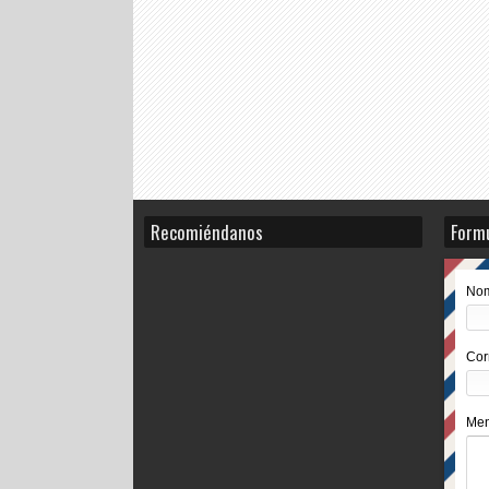
Recomiéndanos
Formu
No
Cor
Me