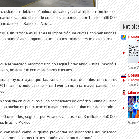
ecieron al doble en términos de valor y casi al triple en términos de
rtaciones a todo el mundo en el mismo periodo, por 1 millón 566,000
egún datos del Banco de México.
Noticia
o que un factor a evaluar es la imposición de cuotas compensatorias
Bolivi
tos automóviles originarios de Estados Unidos desde diciembre del
n que el mercado automotriz chino seguirá creciendo. China importó 1
Hace 2
8.8%, de acuerdo con estadísticas oficiales.
Cosas
ina proyectó ayer que las ventas internas de autos en su país
10 dato
Hace 1
2014, atribuyendo aspectos en favor como una mayor cantidad de
os.
Lilian
 contexto en el que los flujos comerciales de América Latina a China
 esa nación es por mucho el mayor productor automotriz del mundo.
,000 unidades; seguida por Estados Unidos, con 3 millones 450,000
a, Brasil y México.
Hace 4
e consolidó como el quinto proveedor de autopartes del mercado
 ese orden, Estados Unidos, Japón, Alemania y Canadá.