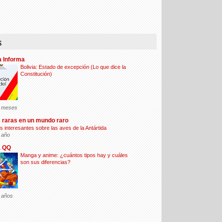
s
a Informa
Bolivia: Estado de excepción (Lo que dice la
Constitución)
 meses
 raras en un mundo raro
s interesantes sobre las aves de la Antártida
 año
a QQ
Manga y anime: ¿cuántos tipos hay y cuáles
son sus diferencias?
 años