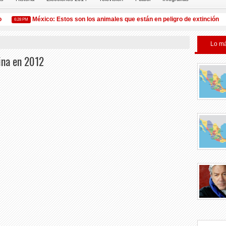
México: Estos son los animales que están en peligro de extinción
6:28 PM
4:
Lo má
ina en 2012