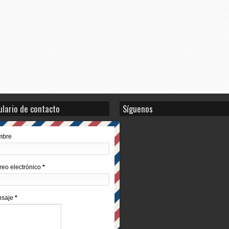
lario de contacto
Síguenos
mbre
reo electrónico
*
nsaje
*