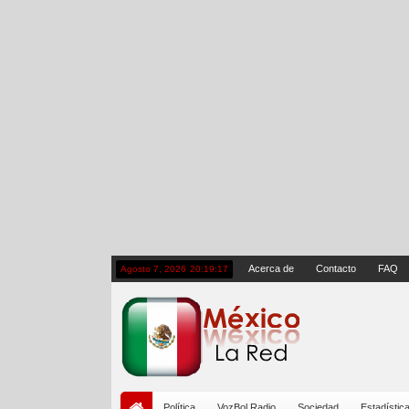
Acerca de
Contacto
FAQ
Agosto 7, 2026
20:19:17
Política
VozBol Radio
Sociedad
Estadístic