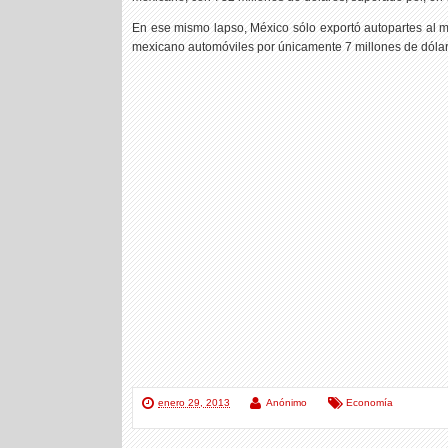
En ese mismo lapso, México sólo exportó autopartes al 
mexicano automóviles por únicamente 7 millones de dólar
enero 29, 2013
Anónimo
Economía