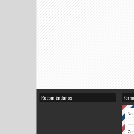
Recomiéndanos
Formu
No
Cor