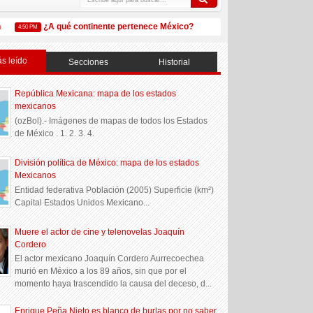
¿A qué continente pertenece México?
¿Qué es Amazon Méx
4:50 PM
5:32 PM
s leído
Secciones
Historial
República Mexicana: mapa de los estados
mexicanos
(ozBol).- Imágenes de mapas de todos los Estados
de México . 1. 2. 3. 4.
División política de México: mapa de los estados
Mexicanos
Entidad federativa Población (2005) Superficie (km²)
Capital Estados Unidos Mexicano...
Muere el actor de cine y telenovelas Joaquín
Cordero
El actor mexicano Joaquín Cordero Aurrecoechea
murió en México a los 89 años, sin que por el
momento haya trascendido la causa del deceso, d...
Enrique Peña Nieto es blanco de burlas por no saber