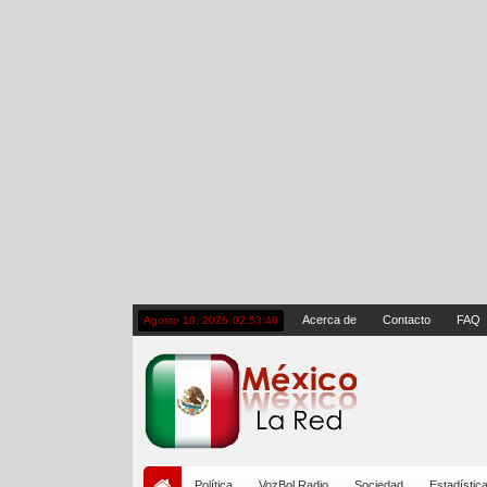
Acerca de
Contacto
FAQ
Agosto 10, 2026
02:53:48
Política
VozBol Radio
Sociedad
Estadístic