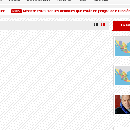
o
México: Estos son los animales que están en peligro de extinción
6:28 PM
Lo má