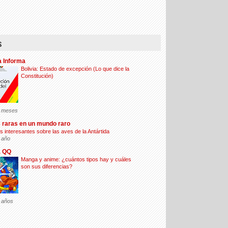
s
a Informa
Bolivia: Estado de excepción (Lo que dice la
Constitución)
 meses
 raras en un mundo raro
s interesantes sobre las aves de la Antártida
 año
a QQ
Manga y anime: ¿cuántos tipos hay y cuáles
son sus diferencias?
 años